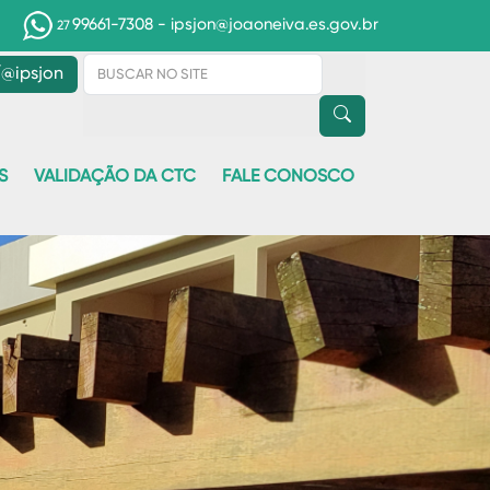
99661-7308
- ipsjon@joaoneiva.es.gov.br
27
@ipsjon
S
VALIDAÇÃO DA CTC
FALE CONOSCO