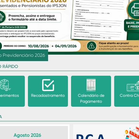
revious
e conscientização pelo fim da violência contra mulher
O RÁPIDO
erimentos
Recadastramento
Calendário de
Contra C
Pagamento
A
Agosto 2026