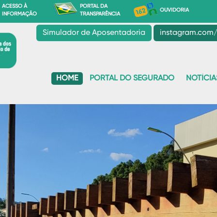
ACESSO À
PORTAL DA
OUVIDORIA
INFORMAÇÃO
TRANSPARÊNCIA
Simulador de Aposentadoria
instagram.com/
HOME
PORTAL DO SEGURADO
NOTÍCIA