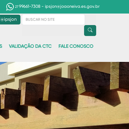
99661-7308
- ipsjon@joaoneiva.es.gov.br
27
@ipsjon
S
VALIDAÇÃO DA CTC
FALE CONOSCO