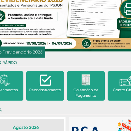
revious
e conscientização pelo fim da violência contra mulher
O RÁPIDO
erimentos
Recadastramento
Calendário de
Contra C
Pagamento
A
Agosto 2026