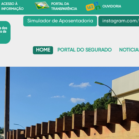
ACESSO À
PORTAL DA
OUVIDORIA
INFORMAÇÃO
TRANSPARÊNCIA
Simulador de Aposentadoria
instagram.com/
HOME
PORTAL DO SEGURADO
NOTÍCIA